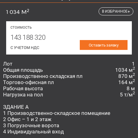
2
1 034 М
+
В ИЗБРАННОЕ
СТОИМОСТЬ
143 188 320
Оставить заявку
С УЧЕТОМ НДС
Лот
1
2
Общая площадь
1034 м
2
Производственно складская пл
870 м
2
Торгово-офисная пл
164 м
Рабочая высота
8 м
2
Нагрузка на пол
5 т/м
ЗДАНИЕ A
1 Производственно-складское помещение
2 Офис – 1 и 2 этаж
3 Погрузочные ворота
4 Индивидуальный вход