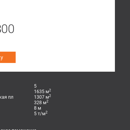
800
ку
5
2
1635 м
2
кая пл
1307 м
2
328 м
8 м
2
5 т/м